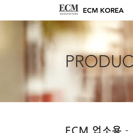
ECM KOREA
PRODUC
ECM 업소용
-