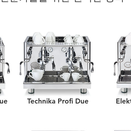
Due
Technika Profi Due
Elek