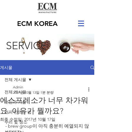
ECM KOREA
SERVICE
게시물
전체 게시물
Admin
전체 게시물
2017년 10월 13일
1분 분량
에스프레소가 너무 차가워
머신과 기술
요. 이유가 뭘까요?
커피 만드는 법
최종 수정일:
2017년 10월 17일
수리 및 청소
- brew group이 아직 충분히 예열되지 않